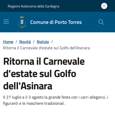
Vai ai contenuti
Vai al Footer
Regione Autonoma della Sardegna
Comune di Porto Torres
Home
/
Novità
/
Notizie
/
Ritorna il Carnevale d'estate sul Golfo dell'Asinara
Ritorna il Carnevale
d'estate sul Golfo
dell'Asinara
Dettagli della notizia
Il 27 luglio e il 3 agosto la grande festa con i carri allegorici, i
figuranti e le maschere tradizionali.