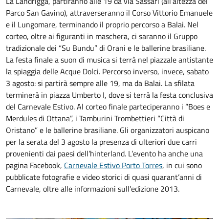
La Landrigga, partiranno alle 19 da via Sassari (all’altezza del
Parco San Gavino), attraverseranno il Corso Vittorio Emanuele
e il Lungomare, terminando il proprio percorso a Balai. Nel
corteo, oltre ai figuranti in maschera, ci saranno il Gruppo
tradizionale dei “Su Bundu” di Orani e le ballerine brasiliane.
La festa finale a suon di musica si terrà nel piazzale antistante
la spiaggia delle Acque Dolci. Percorso inverso, invece, sabato
3 agosto: si partirà sempre alle 19, ma da Balai. La sfilata
terminerà in piazza Umberto I, dove si terrà la festa conclusiva
del Carnevale Estivo. Al corteo finale parteciperanno i “Boes e
Merdules di Ottana”, i Tamburini Trombettieri “Città di
Oristano” e le ballerine brasiliane. Gli organizzatori auspicano
per la serata del 3 agosto la presenza di ulteriori due carri
provenienti dai paesi dell’hinterland. L’evento ha anche una
pagina Facebook,
Carnevale Estivo Porto Torres
, in cui sono
pubblicate fotografie e video storici di quasi quarant’anni di
Carnevale, oltre alle informazioni sull’edizione 2013.