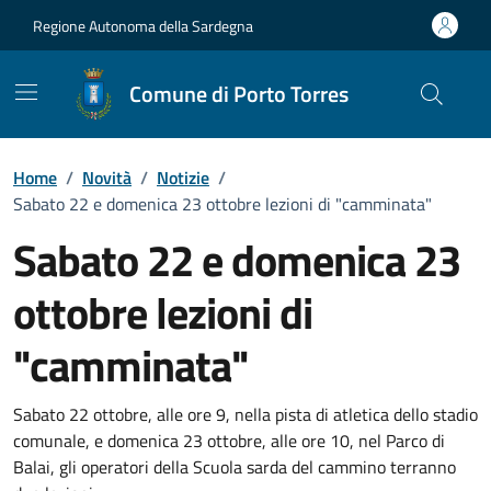
Vai ai contenuti
Vai al Footer
Regione Autonoma della Sardegna
Comune di Porto Torres
Home
/
Novità
/
Notizie
/
Sabato 22 e domenica 23 ottobre lezioni di "camminata"
Sabato 22 e domenica 23
ottobre lezioni di
"camminata"
Dettagli della notizia
Sabato 22 ottobre, alle ore 9, nella pista di atletica dello stadio
comunale, e domenica 23 ottobre, alle ore 10, nel Parco di
Balai, gli operatori della Scuola sarda del cammino terranno