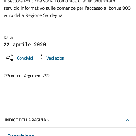
Dettagli della notizia
Il Settore Politiche sociali comunica di aver potenziato il
servizio informativo sulle domande per l'accesso al bonus 800
euro della Regione Sardegna.
Data:
22 aprile 2020
Condividi
Vedi azioni
???content.Arguments???:
INDICE DELLA PAGINA