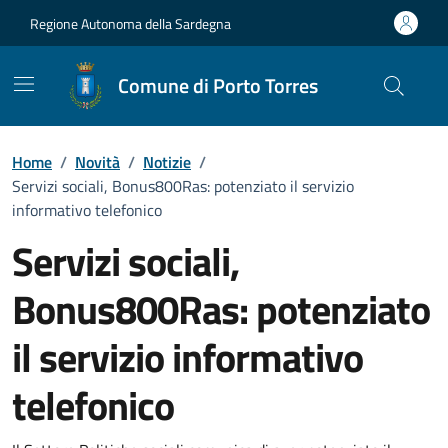
Vai ai contenuti
Vai al Footer
Regione Autonoma della Sardegna
Comune di Porto Torres
Home
/
Novità
/
Notizie
/
Servizi sociali, Bonus800Ras: potenziato il servizio
informativo telefonico
Servizi sociali,
Bonus800Ras: potenziato
il servizio informativo
telefonico