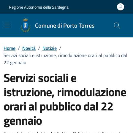
Vai ai contenuti
Vai al Footer
Regione Autonoma della Sardegna
Comune di Porto Torres
Home
/
Novità
/
Notizie
/
Servizi sociali e istruzione, rimodulazione orari al pubblico dal
22 gennaio
Servizi sociali e
istruzione, rimodulazione
orari al pubblico dal 22
gennaio