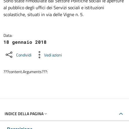
Dettagli della notizia
Sono state rimodulate dal Settore Politiche sociali le aperture
al pubblico degli uffici dei Servizi sociali e istituzioni
scolastiche, situati in via delle Vigne n. 5.
Data:
18 gennaio 2018
Condividi
Vedi azioni
???content.Arguments???:
INDICE DELLA PAGINA