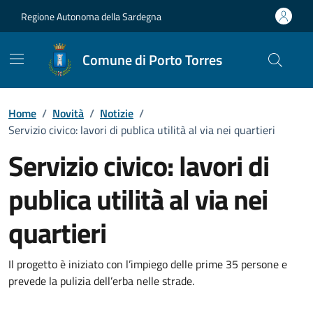
Vai ai contenuti
Vai al Footer
Regione Autonoma della Sardegna
Comune di Porto Torres
Home
/
Novità
/
Notizie
/
Servizio civico: lavori di publica utilità al via nei quartieri
Servizio civico: lavori di
publica utilità al via nei
quartieri
Dettagli della notizia
Il progetto è iniziato con l’impiego delle prime 35 persone e
prevede la pulizia dell’erba nelle strade.