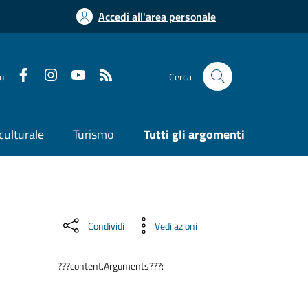
Accedi all'area personale
su
Cerca
culturale
Turismo
Tutti gli argomenti
Condividi
Vedi azioni
???content.Arguments???: