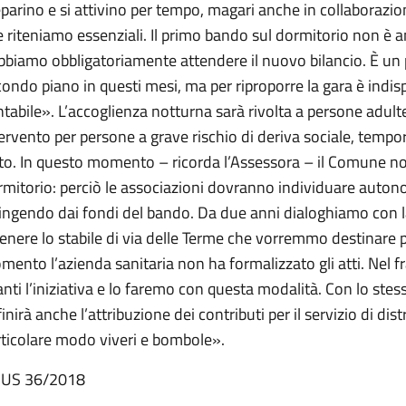
parino e si attivino per tempo, magari anche in collaborazione
 riteniamo essenziali. Il primo bando sul dormitorio non è a
bbiamo obbligatoriamente attendere il nuovo bilancio. È un
ondo piano in questi mesi, ma per riproporre la gara è ind
tabile». L’accoglienza notturna sarà rivolta a persone adult
ervento per persone a grave rischio di deriva sociale, tempo
to. In questo momento – ricorda l’Assessora – il Comune non
mitorio: perciò le associazioni dovranno individuare autonom
tingendo dai fondi del bando. Da due anni dialoghiamo con 
enere lo stabile di via delle Terme che vorremmo destinare pr
mento l’azienda sanitaria non ha formalizzato gli atti. Ne
nti l’iniziativa e lo faremo con questa modalità. Con lo ste
inirà anche l’attribuzione dei contributi per il servizio di dis
rticolare modo viveri e bombole».
 US 36/2018