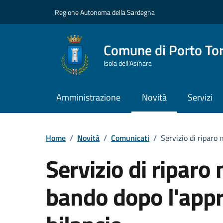
Vai ai contenuti
Vai al Footer
Regione Autonoma della Sardegna
Comune di Porto To
Isola dell’Asinara
Amministrazione
Novità
Servizi
Home
/
Novità
/
Comunicati
/
Servizio di riparo
Servizio di riparo
bando dopo l'appr