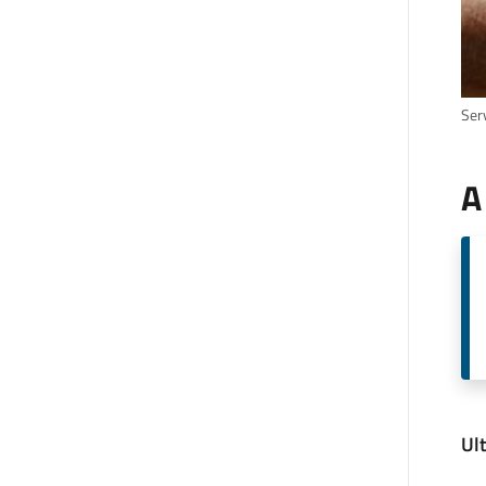
Serv
A
Ul