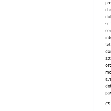
pre
che
do
sec
con
int
tet
dor
at
ott
mo
ava
def
pa
CS