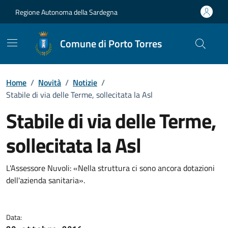
Vai ai contenuti
Vai al Footer
Regione Autonoma della Sardegna
Comune di Porto Torres
Home
/
Novità
/
Notizie
/
Stabile di via delle Terme, sollecitata la Asl
Stabile di via delle Terme,
sollecitata la Asl
Dettagli della notizia
L'Assessore Nuvoli: «Nella struttura ci sono ancora dotazioni
dell'azienda sanitaria».
Data: