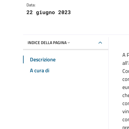
Data:
22 giugno 2023
INDICE DELLA PAGINA
A P
Descrizione
all
A cura di
Com
con
eur
che
con
vin
con
pre