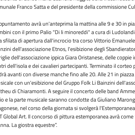
munale Franco Satta e del presidente della commissione Cul
ppuntamento avrà un'anteprima la mattina alle 9 e 30 in pi
bini con il primo Palio "Di li minoreddi" a cura di Ludolandia.
 sfilata di apertura dall'incrocio tra corso Vittorio Emanue
nzini dell'associazione Etnos, l'esibizione degli Sbandieratori
iglie dell'associazione ippica Giara Oristanese, delle coppie i
tri dell'isola e dei cavalieri partecipanti. Terminato il corteo
rà avanti con diverse manche fino alle 20. Alle 21 in piazza 
icale con un'esibizione del Gruppo Folk Li Bainzini dell'as
heu di Chiaramonti. A seguire il concerto delle band Ammera
io e la parte musicale saranno condotte da Giuliano Marongi
gonese, nel corso della giornata si svolgerà l'Estemporanea 
 Global Art. Il concorso di pittura estemporanea avrà come 
na. La giostra equestre”.