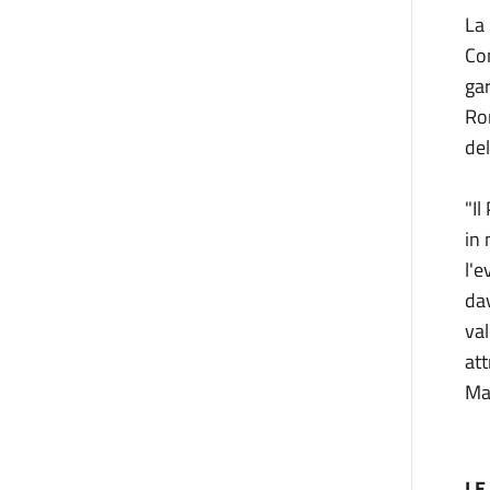
La 
Con
ga
Ro
del
"Il
in 
l'e
dav
val
att
Ma
LE