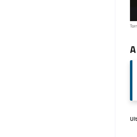
Torn
A
Ul