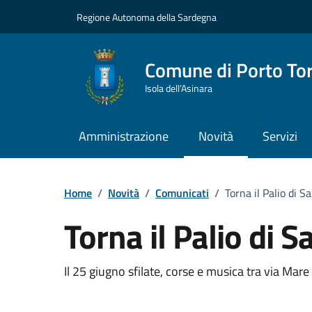
Vai ai contenuti
Vai al Footer
Regione Autonoma della Sardegna
Comune di Porto To
Isola dell’Asinara
Amministrazione
Novità
Servizi
Home
/
Novità
/
Comunicati
/
Torna il Palio di 
Torna il Palio di 
Dettagli della notizia
Il 25 giugno sfilate, corse e musica tra via Mare 