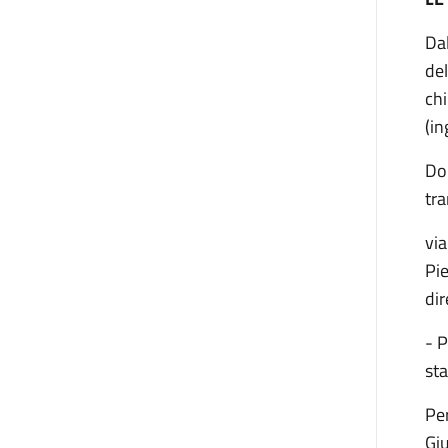
Dal
del
chi
(in
Dom
tra
via
Pie
di
- P
sta
Per
Giu