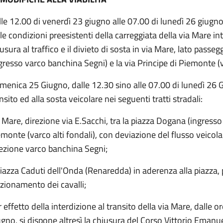
le 12.00 di venerdì 23 giugno alle 07.00 di lunedì 26 giugn
le condizioni preesistenti della carreggiata della via Mare in
usura al traffico e il divieto di sosta in via Mare, lato passe
gresso varco banchina Segni) e la via Principe di Piemonte (va
enica 25 Giugno, dalle 12.30 sino alle 07.00 di lunedì 26 Gi
nsito ed alla sosta veicolare nei seguenti tratti stradali:
 Mare, direzione via E.Sacchi, tra la piazza Dogana (ingresso
monte (varco alti fondali), con deviazione del flusso veicol
rezione varco banchina Segni;
iazza Caduti dell'Onda (Renaredda) in aderenza alla piazza, p
zionamento dei cavalli;
 effetto della interdizione al transito della via Mare, dalle 
gno, si dispone altresì la chiusura del Corso Vittorio Emanue