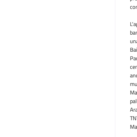
co
L'a
bam
una
Bai
Par
cen
and
mus
Mat
pal
Ara
TNT
Man