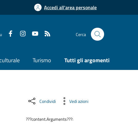
Accedi all'area personale
su
Cerca
culturale
Turismo
Tutti gli argomenti
Condividi
Vedi azioni
???content.Arguments???: