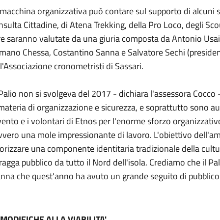
macchina organizzativa può contare sul supporto di alcuni sp
sulta Cittadine, di Atena Trekking, della Pro Loco, degli Sc
re saranno valutate da una giuria composta da Antonio Usai
mano Chessa, Costantino Sanna e Salvatore Sechi (president
l'Associazione cronometristi di Sassari.
 Palio non si svolgeva del 2017 - dichiara l'assessora Cocco 
materia di organizzazione e sicurezza, e soprattutto sono aum
vento e i volontari di Etnos per l'enorme sforzo organizzativ
vero una mole impressionante di lavoro. L'obiettivo dell'a
orizzare una componente identitaria tradizionale della cul
ragga pubblico da tutto il Nord dell'isola. Crediamo che il P
nna che quest'anno ha avuto un grande seguito di pubblico"
 MODIFICHE ALLA VIABILITA'