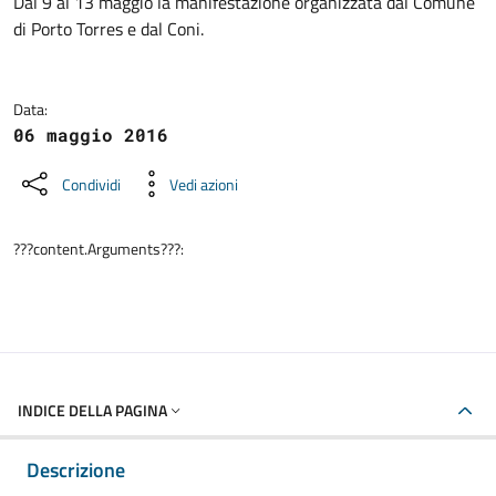
Dettagli della notizia
Dal 9 al 13 maggio la manifestazione organizzata dal Comune
di Porto Torres e dal Coni.
Data:
06 maggio 2016
Condividi
Vedi azioni
???content.Arguments???:
INDICE DELLA PAGINA
Descrizione