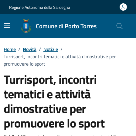
Vai ai contenuti
Vai al Footer
Regione Autonoma della Sardegna
Comune di Porto Torres
Home
/
Novità
/
Notizie
/
Turrisport, incontri tematici e attività dimostrative per
promuovere lo sport
Turrisport, incontri
tematici e attività
dimostrative per
promuovere lo sport