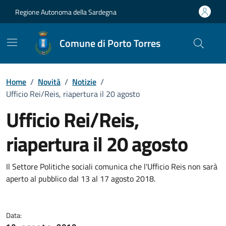
Vai ai contenuti
Vai al Footer
Regione Autonoma della Sardegna
Comune di Porto Torres
Home
/
Novità
/
Notizie
/
Ufficio Rei/Reis, riapertura il 20 agosto
Ufficio Rei/Reis,
riapertura il 20 agosto
Dettagli della notizia
Il Settore Politiche sociali comunica che l'Ufficio Reis non sarà
aperto al pubblico dal 13 al 17 agosto 2018.
Data: