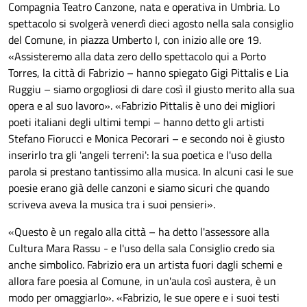
Compagnia Teatro Canzone, nata e operativa in Umbria. Lo
spettacolo si svolgerà venerdì dieci agosto nella sala consiglio
del Comune, in piazza Umberto I, con inizio alle ore 19.
«
A
ssisteremo alla data zero dello spettacolo qui a Porto
Torres, la città di Fabrizio – hanno spiegato Gigi Pittalis e Lia
Ruggiu – siamo orgogliosi di dare così il giusto merito alla sua
opera e al suo lavoro
».
«
Fabrizio Pittalis è uno dei migliori
poeti italiani degli ultimi tempi – hanno detto gli artisti
Stefano Fiorucci e Monica Pecorari – e secondo noi è giusto
inserirlo tra gli
'
angeli terreni
'
: la sua poetica e l'uso della
parola si prestano tantissimo alla musica. In alcuni casi le sue
poesie erano già delle canzoni e siamo sicuri che quando
scriveva
aveva la musica tra i suoi pensieri
».
«
Questo è un regalo alla città – ha detto l'assessore alla
Cultura Mara Rassu - e l'uso della sala Consiglio credo sia
anche simbolico. Fabrizio era un artista fuori dagli schemi e
allora fare poesia al Comune, in un'aula così austera, è un
modo per omaggiarlo
».
«
Fabrizio, le sue opere e i suoi testi