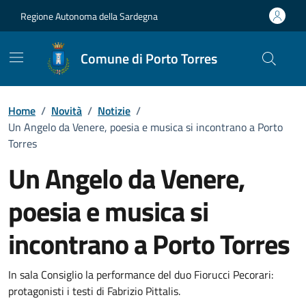
Vai ai contenuti
Vai al Footer
Regione Autonoma della Sardegna
Comune di Porto Torres
Home
/
Novità
/
Notizie
/
Un Angelo da Venere, poesia e musica si incontrano a Porto
Torres
Un Angelo da Venere,
poesia e musica si
incontrano a Porto Torres
Dettagli della notizia
In sala Consiglio la performance del duo Fiorucci Pecorari:
protagonisti i testi di Fabrizio Pittalis.