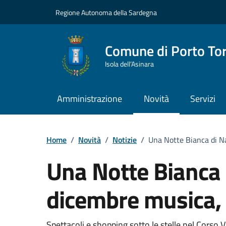
Vai ai contenuti
Vai al Footer
Regione Autonoma della Sardegna
Comune di Porto To
Isola dell’Asinara
Amministrazione
Novità
Servizi
Home
/
Novità
/
Notizie
/
Una Notte Bianca di Na
Una Notte Bianca d
dicembre musica, 
Spettacoli e shopping sotto le stelle nel Corso 