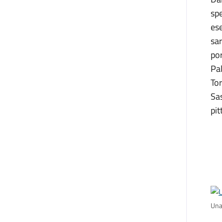
spe
ese
sar
por
Pal
Tor
Sas
pit
Una 