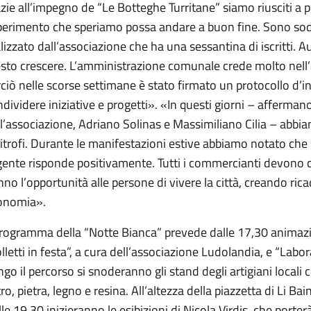
zie all’impegno de “Le Botteghe Turritane” siamo riusciti a 
perimento che speriamo possa andare a buon fine. Sono sod
lizzato dall’associazione che ha una sessantina di iscritti. 
sto crescere. L’amministrazione comunale crede molto nell’a
ciò nelle scorse settimane è stato firmato un protocollo d’i
dividere iniziative e progetti». «In questi giorni – affermano
l’associazione, Adriano Solinas e Massimiliano Cilia – abb
itrofi. Durante le manifestazioni estive abbiamo notato che 
gente risponde positivamente. Tutti i commercianti devono 
no l’opportunità alle persone di vivere la città, creando ric
onomia».
 programma della “Notte Bianca” prevede dalle 17,30 animaz
lletti in festa”, a cura dell’associazione Ludolandia, e “Labora
go il percorso si snoderanno gli stand degli artigiani locali con
ro, pietra, legno e resina. All’altezza della piazzetta di Li Bai
le 19,30 inizieranno le esibizioni di Nicola Virdis, che porterà