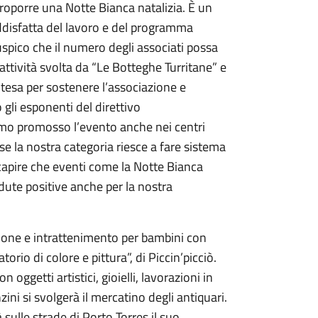
proporre una Notte Bianca natalizia. È un
disfatta del lavoro e del programma
Auspico che il numero degli associati possa
ttività svolta da “Le Botteghe Turritane” e
ntesa per sostenere l’associazione e
 gli esponenti del direttivo
iamo promosso l’evento anche nei centri
se la nostra categoria riesce a fare sistema
capire che eventi come la Notte Bianca
adute positive anche per la nostra
ione e intrattenimento per bambini con
torio di colore e pittura”, di Piccin’picciò.
 oggetti artistici, gioielli, lavorazioni in
nzini si svolgerà il mercatino degli antiquari.
 sulle strade di Porto Torres il suo