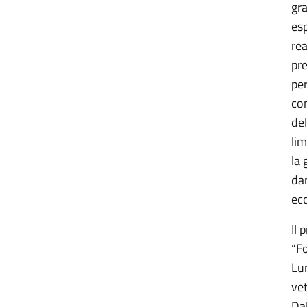
gra
es
rea
pre
per
con
del
lim
la 
dan
ec
Il
“Fo
Lun
vet
Dal