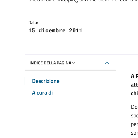
Dettagli della notizia
Data:
15 dicembre 2011
INDICE DELLA PAGINA
A 
Descrizione
att
A cura di
ch
Dom
spe
per
son