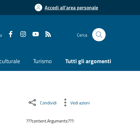
Accedi all'area personale
su
Cerca
culturale
Turismo
Tutti gli argomenti
Condividi
Vedi azioni
???content.Arguments???: