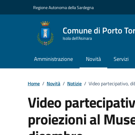
Vai ai contenuti
Vai al Footer
Regione Autonoma della Sardegna
Comune di Porto To
Isola dell’Asinara
Amministrazione
Novità
Servizi
Home
/
Novità
/
Notizie
/
Video partecipativo, di
Video partecipativo
proiezioni al Muse