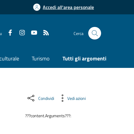
Accedi all'area personale
su
Cerca
culturale
Turismo
Tutti gli argomenti
Condividi
Vedi azioni
???content.Arguments???: