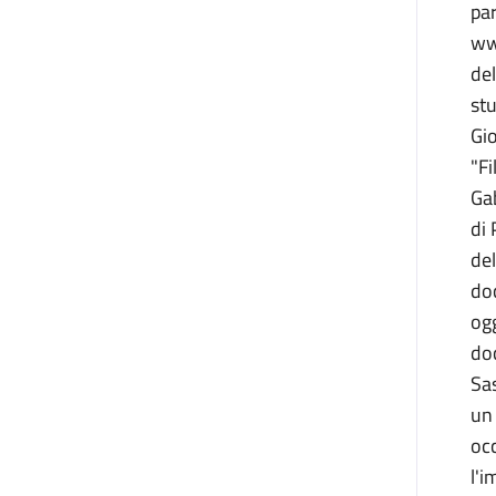
par
www
del
stu
Gio
"Fi
Gab
di 
del
doc
ogg
doc
Sas
un 
occ
l'i