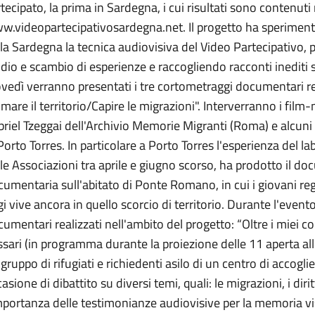
tecipato, la prima in Sardegna, i cui risultati sono contenuti
.videopartecipativosardegna.net. Il progetto ha sperimentato 
la Sardegna la tecnica audiovisiva del Video Partecipativo,
dio e scambio di esperienze e raccogliendo racconti inediti 
vedì verranno presentati i tre cortometraggi documentari real
lmare il territorio/Capire le migrazioni". Interverranno i fi
riel Tzeggai dell'Archivio Memorie Migranti (Roma) e alcuni d
Porto Torres. In particolare a Porto Torres l'esperienza del la
le Associazioni tra aprile e giugno scorso, ha prodotto il d
umentaria sull'abitato di Ponte Romano, in cui i giovani reg
i vive ancora in quello scorcio di territorio. Durante l'event
umentari realizzati nell'ambito del progetto: “Oltre i miei conf
sari (in programma durante la proiezione delle 11 aperta all
gruppo di rifugiati e richiedenti asilo di un centro di accogl
asione di dibattito su diversi temi, quali: le migrazioni, i diri
mportanza delle testimonianze audiovisive per la memoria vi