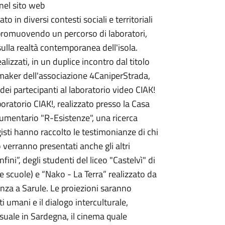
 nel sito web
in diversi contesti sociali e territoriali
 promuovendo un percorso di laboratori,
sulla realtà contemporanea dell'isola.
izzati, in un duplice incontro dal titolo
lm-maker dell'associazione 4CaniperStrada,
ei partecipanti al laboratorio video CIAK!
boratorio CIAK!, realizzato presso la Casa
ocumentario "R-Esistenze", una ricerca
isti hanno raccolto le testimonianze di chi
o verranno presentati anche gli altri
ini”, degli studenti del liceo "Castelvì" di
e scuole) e “Nako - La Terra” realizzato da
ienza a Sarule. Le proiezioni saranno
tti umani e il dialogo interculturale,
suale in Sardegna, il cinema quale