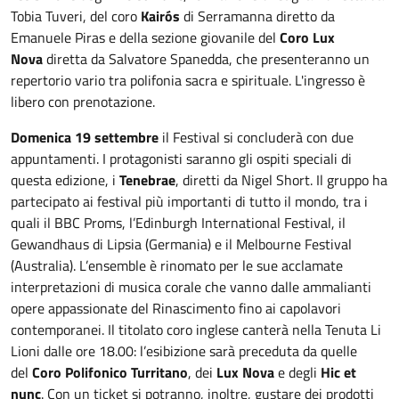
Tobia Tuveri, del coro
Kair
ó
s
di Serramanna diretto da
Emanuele Piras e della sezione giovanile del
Coro
Lux
Nova
diretta da Salvatore Spanedda, che presenteranno un
repertorio vario tra polifonia sacra e spirituale. L'ingresso è
libero con prenotazione.
Domenica 19 settembre
il Festival si concluderà con due
appuntamenti. I protagonisti saranno gli ospiti speciali di
questa edizione, i
Tenebrae
, diretti da Nigel Short. Il gruppo ha
partecipato ai festival più importanti di tutto il mondo, tra i
quali il BBC Proms, l’Edinburgh International Festival, il
Gewandhaus di Lipsia (Germania) e il Melbourne Festival
(Australia). L’ensemble è rinomato per le sue acclamate
interpretazioni di musica corale che vanno dalle ammalianti
opere appassionate del Rinascimento fino ai capolavori
contemporanei. Il titolato coro inglese canterà nella Tenuta Li
Lioni dalle ore 18.00: l’esibizione sarà preceduta da quelle
del
Coro Polifonico Turritano
, dei
Lux Nova
e degli
Hic et
nunc
. Con un ticket si potranno, inoltre, gustare dei prodotti