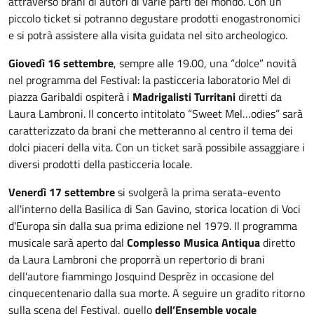
attraverso brani di autori di varie parti del mondo. Con un
piccolo ticket si potranno degustare prodotti enogastronomici
e si potrà assistere alla visita guidata nel sito archeologico.
Giovedì 16 settembre
, sempre alle 19.00, una “dolce” novità
nel programma del Festival: la pasticceria laboratorio Mel di
piazza Garibaldi ospiterà i
Madrigalisti Turritani
diretti da
Laura Lambroni. Il concerto intitolato “Sweet Mel…odies” sarà
caratterizzato da brani che metteranno al centro il tema dei
dolci piaceri della vita. Con un ticket sarà possibile assaggiare i
diversi prodotti della pasticceria locale.
Venerdì 17 settembre
si svolgerà la prima serata-evento
all'interno della Basilica di San Gavino, storica location di Voci
d'Europa sin dalla sua prima edizione nel 1979. Il programma
musicale sarà aperto dal
Complesso Musica Antiqua
diretto
da Laura Lambroni che proporrà un repertorio di brani
dell'autore fiammingo Josquind Desprèz in occasione del
cinquecentenario dalla sua morte. A seguire un gradito ritorno
sulla scena del Festival, quello
dell’Ensemble vocale