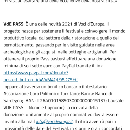
mirata ad esaltare una delle eccellenze della nostra città».
VdE PASS
. È una delle novità 2021 di Voci d’Europa. Il
progetto nasce per sostenere il festival e coinvolgere il mondo
produttivo locale, dal settore della ristorazione a quello del
pernottamento, passando per le visite guidate nelle aree
archeologiche e gli acquisti nelle botteghe artigianali. Per
ottenere il proprio Pass basterà effettuare una donazione
minima di soli sette euro con PayPal tramite il link
https://www.paypal.com/donate?
hosted_button_id=VVM4QL98D75EC
oppure attraverso un bonifico bancario (Intestatario:
Associazione Coro Polifonico Turritano; Banca: Banco di
Sardegna; IBAN: IT26A0101585030000000015137; Causale:
VDE PASS – Nome e Cognome): la ricevuta della
donazione unitamente al proprio nominativo dovrà essere
inviata alla mail
info@vocideuropa.it
. Il ritiro avverrà poi in
prossimità delle date del Festival, in giorni e orari concordati