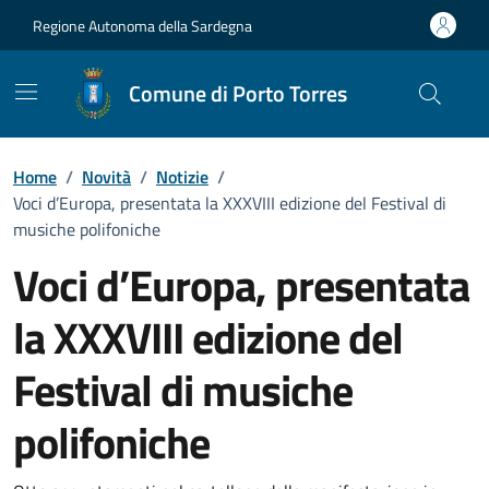
Vai ai contenuti
Vai al Footer
Regione Autonoma della Sardegna
Comune di Porto Torres
Home
/
Novità
/
Notizie
/
Voci d’Europa, presentata la XXXVIII edizione del Festival di
musiche polifoniche
Voci d’Europa, presentata
la XXXVIII edizione del
Festival di musiche
polifoniche