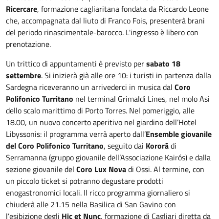
Ricercare
, formazione cagliaritana fondata da Riccardo Leone
che, accompagnata dal liuto di Franco Fois, presenterà brani
del periodo rinascimentale-barocco. L'ingresso è libero con
prenotazione.
Un trittico di appuntamenti è previsto per
sabato 18
settembre
. Si inizierà già alle ore 10: i turisti in partenza dalla
Sardegna riceveranno un arrivederci in musica dal
Coro
Polifonico Turritano
nel terminal Grimaldi Lines, nel molo Asi
dello scalo marittimo di Porto Torres. Nel pomeriggio, alle
18.00, un nuovo concerto aperitivo nel giardino dell’Hotel
Libyssonis: il programma verrà aperto dall’
Ensemble giovanile
del Coro Polifonico Turritano
, seguito dai
Kororā
di
Serramanna (gruppo giovanile dell’Associazione Kairós) e dalla
sezione giovanile del
Coro
Lux Nova
di Ossi. Al termine, con
un piccolo ticket si potranno degustare prodotti
enogastronomici locali. Il ricco programma giornaliero si
chiuderà alle 21.15 nella Basilica di San Gavino con
l’esibizione degli
Hic et Nunc
, formazione di Cagliari diretta da