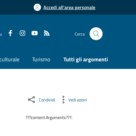
Accedi all'area personale
su
Cerca
culturale
Turismo
Tutti gli argomenti
Condividi
Vedi azioni
???content.Arguments???: