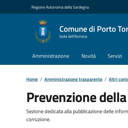
Vai ai contenuti
Vai al Footer
Regione Autonoma della Sardegna
Comune di Porto To
Isola dell’Asinara
Amministrazione
Novità
Servizi
Home
/
Amministrazione trasparente
/
Altri cont
Prevenzione della
Dettaglio Amministrazione Trasparente
Sezione dedicata alla pubblicazione delle informa
corruzione.