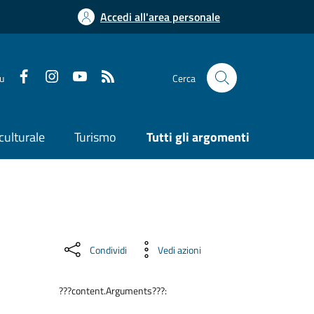
Accedi all'area personale
su
Cerca
culturale
Turismo
Tutti gli argomenti
Condividi
Vedi azioni
???content.Arguments???: