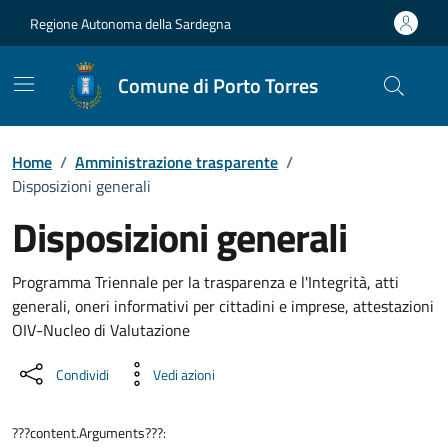
Vai ai contenuti
Vai al Footer
Regione Autonoma della Sardegna
Comune di Porto Torres
Home
/
Amministrazione trasparente
/
Disposizioni generali
Disposizioni generali
Dettaglio Amministrazione Trasparente
Programma Triennale per la trasparenza e l'Integrità, atti
generali, oneri informativi per cittadini e imprese, attestazioni
OIV-Nucleo di Valutazione
Condividi
Vedi azioni
???content.Arguments???: