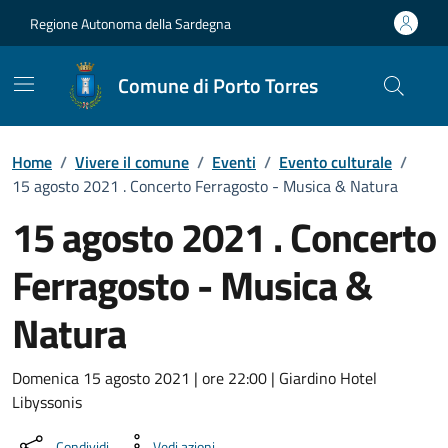
Vai ai contenuti
Vai al Footer
Regione Autonoma della Sardegna
Comune di Porto Torres
Home
/
Vivere il comune
/
Eventi
/
Evento culturale
/
15 agosto 2021 . Concerto Ferragosto - Musica & Natura
15 agosto 2021 . Concerto
Ferragosto - Musica &
Natura
Dettaglio dell'evento
Domenica 15 agosto 2021 | ore 22:00 | Giardino Hotel
Libyssonis
Condividi
Vedi azioni