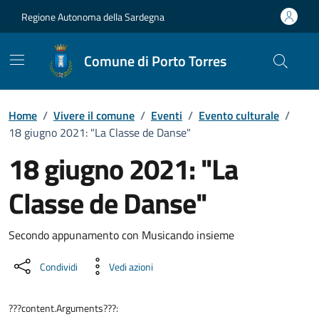
Vai ai contenuti
Vai al Footer
Regione Autonoma della Sardegna
Comune di Porto Torres
Home
/
Vivere il comune
/
Eventi
/
Evento culturale
/
18 giugno 2021: "La Classe de Danse"
18 giugno 2021: "La
Classe de Danse"
Dettaglio dell'evento
Secondo appunamento con Musicando insieme
Condividi
Vedi azioni
???content.Arguments???: