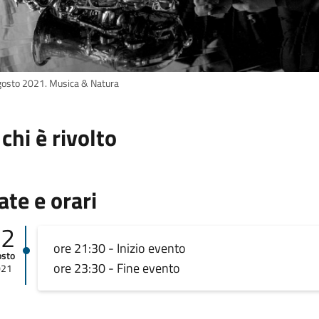
gosto 2021. Musica & Natura
 chi è rivolto
ate e orari
02
ore 21:30 - Inizio evento
osto
ore 23:30 - Fine evento
021