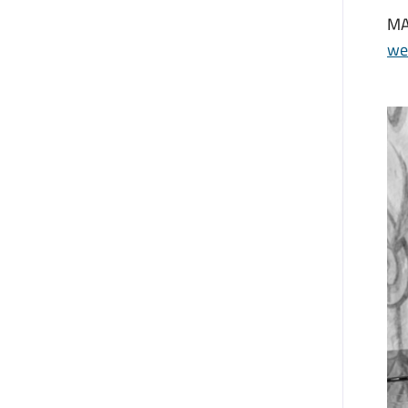
MA
we