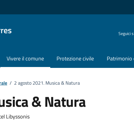
rres
Seguici 
Vivere il comune
Protezione civile
Patrimonio 
rale
/
2 agosto 2021. Musica & Natura
usica & Natura
o
tel Libyssonis