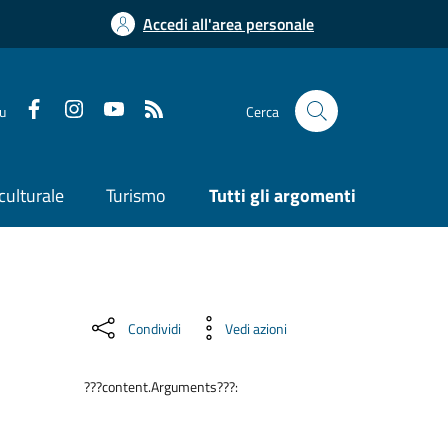
Accedi all'area personale
su
Cerca
culturale
Turismo
Tutti gli argomenti
Condividi
Vedi azioni
???content.Arguments???: