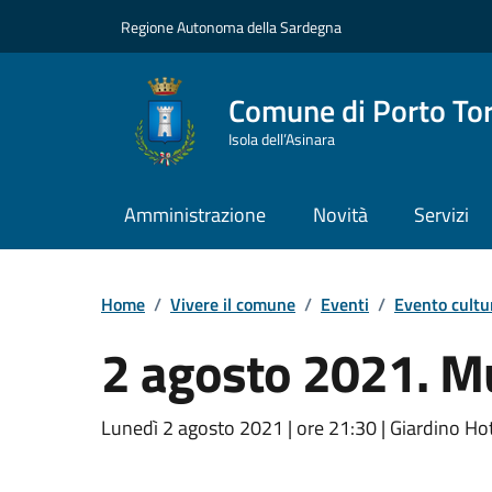
Vai ai contenuti
Vai al Footer
Regione Autonoma della Sardegna
Comune di Porto To
Isola dell’Asinara
Amministrazione
Novità
Servizi
Home
/
Vivere il comune
/
Eventi
/
Evento cultu
2 agosto 2021. M
Dettaglio dell'event
Lunedì 2 agosto 2021 | ore 21:30 | Giardino Ho