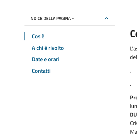
INDICE DELLA PAGINA
C
Cos'è
A chi è rivolto
L'a
del
Date e orari
.
Contatti
.
Pr
lun
DU
Cri
Ma