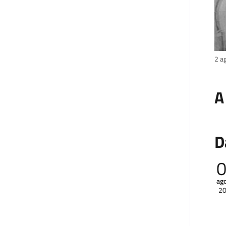
2 a
A
D
ag
2