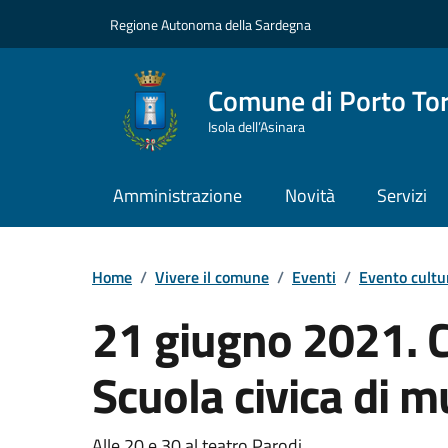
Vai ai contenuti
Vai al Footer
Regione Autonoma della Sardegna
Comune di Porto To
Isola dell’Asinara
Amministrazione
Novità
Servizi
Home
/
Vivere il comune
/
Eventi
/
Evento cultu
21 giugno 2021. C
Scuola civica di m
Alle 20 e 30 al teatro Parodi.