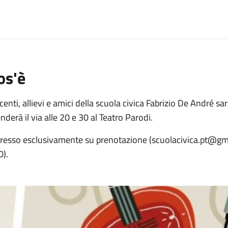
o
os'è
enti, allievi e amici della scuola civica Fabrizio De André s
nderà il via alle 20 e 30 al Teatro Parodi.
gresso esclusivamente su prenotazione (scuolacivica.pt@gma
0).