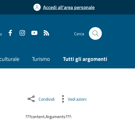
Accedi all'area personale
su
Cerca
culturale
Turismo
Tutti gli argomenti
Condividi
Vedi azioni
???content.Arguments???: