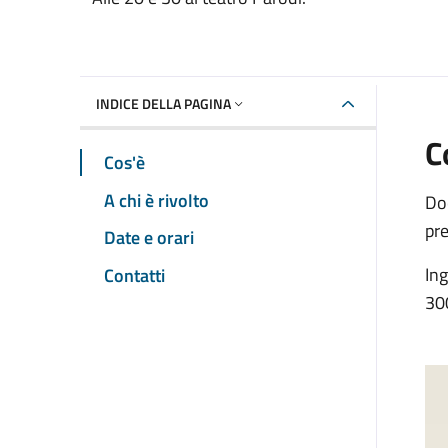
Dettaglio dell'event
INDICE DELLA PAGINA
C
Cos'è
A chi è rivolto
Doc
pre
Date e orari
In
Contatti
30