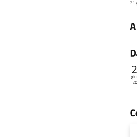
21 
A
D
gi
2
C