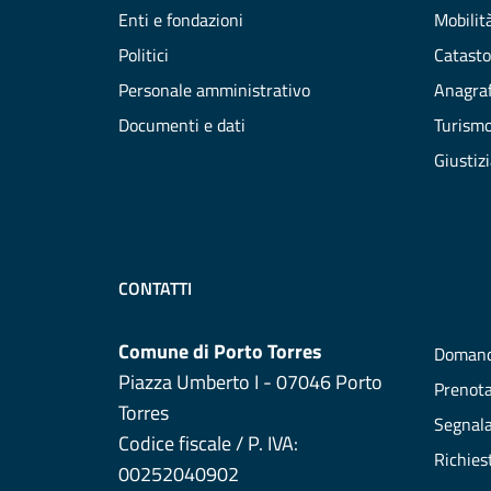
Enti e fondazioni
Mobilità
Politici
Catasto
Personale amministrativo
Anagraf
Documenti e dati
Turism
Giustiz
CONTATTI
Comune di Porto Torres
Domand
Piazza Umberto I - 07046 Porto
Prenot
Torres
Segnala
Codice fiscale / P. IVA:
Richies
00252040902