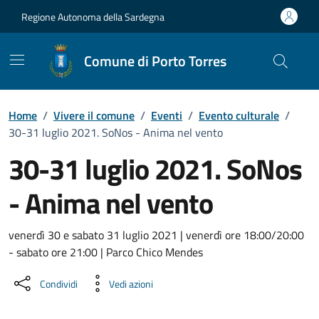
Vai ai contenuti
Vai al Footer
Regione Autonoma della Sardegna
Comune di Porto Torres
Home
/
Vivere il comune
/
Eventi
/
Evento culturale
/
30-31 luglio 2021. SoNos - Anima nel vento
30-31 luglio 2021. SoNos
- Anima nel vento
Dettaglio dell'evento
venerdì 30 e sabato 31 luglio 2021 | venerdì ore 18:00/20:00
- sabato ore 21:00 | Parco Chico Mendes
Condividi
Vedi azioni