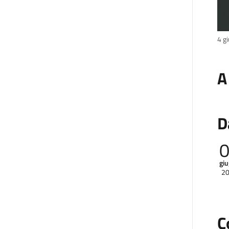
4 g
A
D
gi
2
C