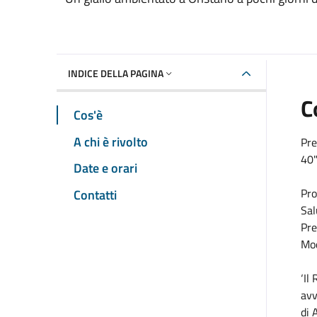
Dettaglio dell'event
INDICE DELLA PAGINA
C
Cos'è
A chi è rivolto
Pre
40"
Date e orari
Pr
Contatti
Sal
Pre
Mod
‘Il
avv
di 