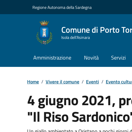
Vai ai contenuti
Vai al Footer
Regione Autonoma della Sardegna
Comune di Porto To
Isola dell’Asinara
Amministrazione
Novità
Servizi
Home
/
Vivere il comune
/
Eventi
/
Evento cultu
4 giugno 2021, pr
"Il Riso Sardonic
Un giallo ambientato a Oristano a pochi giorni d