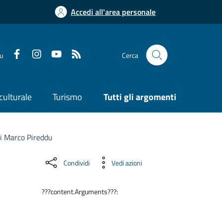
Accedi all'area personale
su
Cerca
culturale
Turismo
Tutti gli argomenti
di Marco Pireddu
Condividi
Vedi azioni
???content.Arguments???: