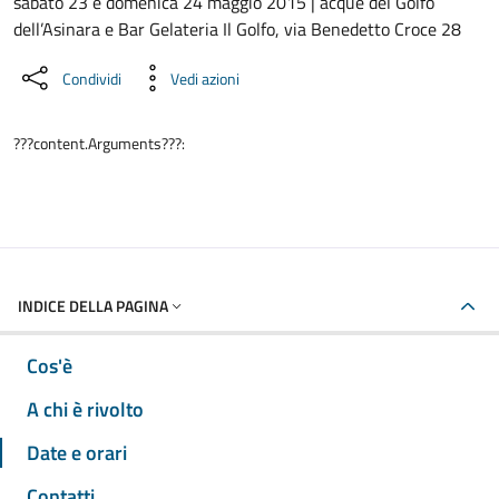
Dettaglio dell'evento
sabato 23 e domenica 24 maggio 2015 | acque del Golfo
dell’Asinara e Bar Gelateria Il Golfo, via Benedetto Croce 28
Condividi
Vedi azioni
???content.Arguments???:
INDICE DELLA PAGINA
Cos'è
A chi è rivolto
Date e orari
Contatti