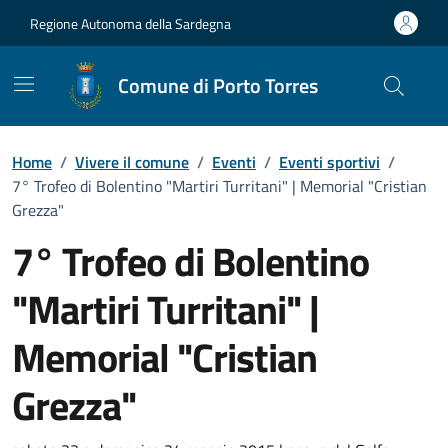
Vai ai contenuti
Vai al Footer
Regione Autonoma della Sardegna
Comune di Porto Torres
Home
/
Vivere il comune
/
Eventi
/
Eventi sportivi
/
7° Trofeo di Bolentino "Martiri Turritani" | Memorial "Cristian
Grezza"
7° Trofeo di Bolentino
"Martiri Turritani" |
Memorial "Cristian
Grezza"