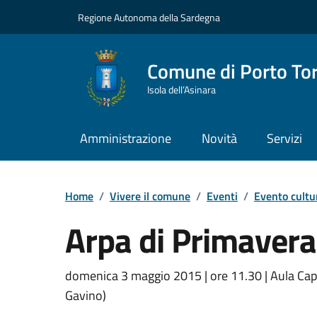
Vai ai contenuti
Vai al Footer
Regione Autonoma della Sardegna
Comune di Porto To
Isola dell’Asinara
Amministrazione
Novità
Servizi
Home
/
Vivere il comune
/
Eventi
/
Evento cultu
Arpa di Primavera
Dettaglio dell'event
domenica 3 maggio 2015 | ore 11.30 | Aula Capito
Gavino)