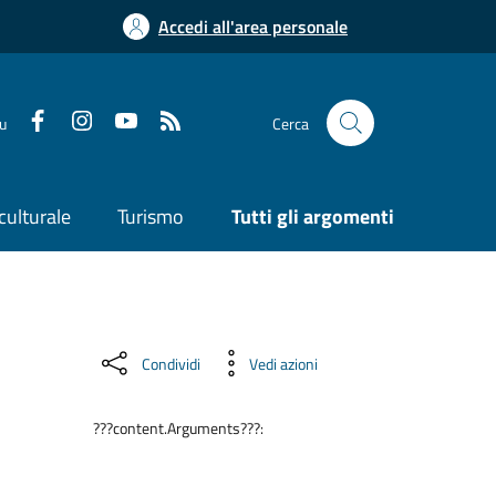
Accedi all'area personale
su
Cerca
culturale
Turismo
Tutti gli argomenti
Condividi
Vedi azioni
???content.Arguments???: