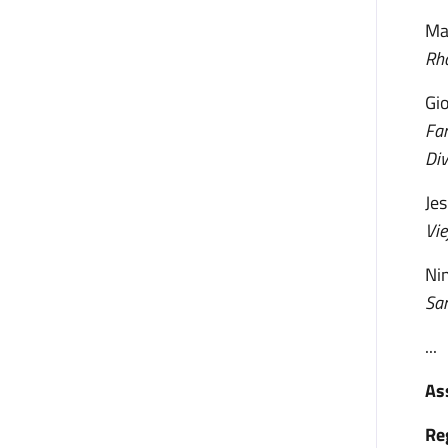
Ma
Rha
Gi
Fan
Div
Je
Vie
Ni
Sa
...
As
Re