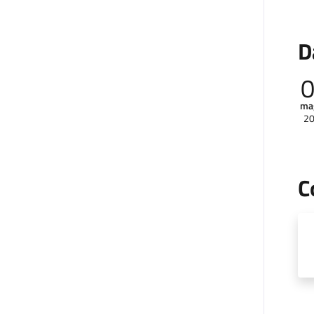
D
ma
2
C