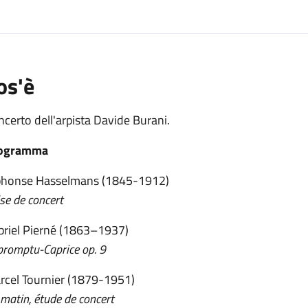
os'è
certo dell'arpista Davide Burani.
ogramma
phonse Hasselmans (1845-1912)
se de concert
briel Pierné (1863–1937)
promptu-Caprice op. 9
rcel Tournier (1879-1951)
matin, étude de concert