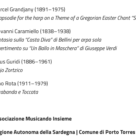
rcel Grandjany (1891–1975)
psodie for the harp on a Theme of a Gregorian Easter Chant “Sa
ovanni Caramiello (1838–1938)
tasia sulla “Casta Diva” di Bellini per arpa sola
ertimento su “Un Ballo in Maschera” di Giuseppe Verdi
sus Guridi (1886–1961)
jo Zortzico
no Rota (1911–1979)
rabanda e Toccata
sociazione Musicando Insieme
gione Autonoma della Sardegna | Comune di Porto Torres |