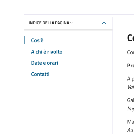
INDICE DELLA PAGINA
C
Cos'è
A chi è rivolto
Con
Date e orari
Pr
Contatti
Al
Val
Ga
Im
Ma
Au 