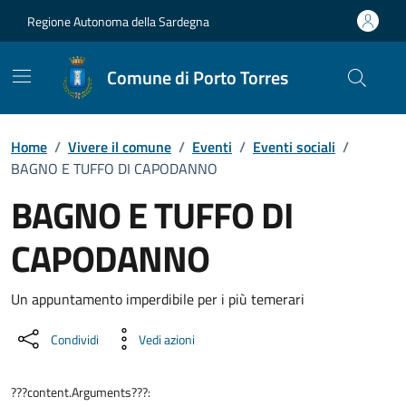
Vai ai contenuti
Vai al Footer
Regione Autonoma della Sardegna
Comune di Porto Torres
Home
/
Vivere il comune
/
Eventi
/
Eventi sociali
/
BAGNO E TUFFO DI CAPODANNO
BAGNO E TUFFO DI
CAPODANNO
Dettaglio dell'evento
Un appuntamento imperdibile per i più temerari
Condividi
Vedi azioni
???content.Arguments???: