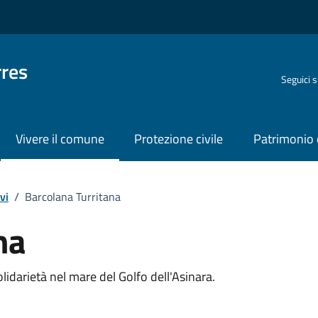
rres
Seguici 
Vivere il comune
Protezione civile
Patrimonio 
vi
/
Barcolana Turritana
na
o
olidarietà nel mare del Golfo dell'Asinara.