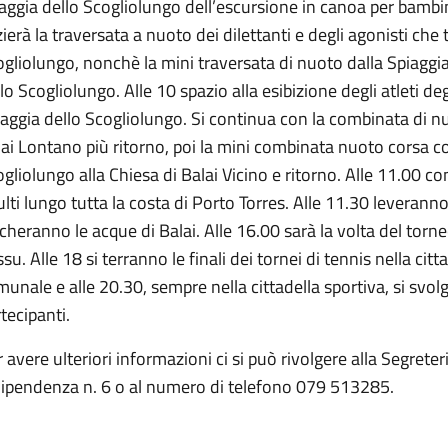
aggia dello Scogliolungo dell’escursione in canoa per bambini
zierà la traversata a nuoto dei dilettanti e degli agonisti che
gliolungo, nonchè la mini traversata di nuoto dalla Spiaggia
lo Scogliolungo. Alle 10 spazio alla esibizione degli atleti deg
aggia dello Scogliolungo. Si continua con la combinata di 
ai Lontano più ritorno, poi la mini combinata nuoto corsa co
gliolungo alla Chiesa di Balai Vicino e ritorno. Alle 11.00 c
lti lungo tutta la costa di Porto Torres. Alle 11.30 leverann
cheranno le acque di Balai. Alle 16.00 sarà la volta del torneo
su. Alle 18 si terranno le finali dei tornei di tennis nella cit
unale e alle 20.30, sempre nella cittadella sportiva, si svol
tecipanti.
 avere ulteriori informazioni ci si può rivolgere alla Segreter
dipendenza n. 6 o al numero di telefono 079 513285.