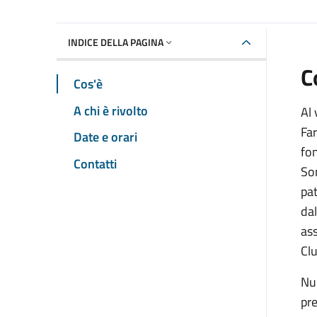
INDICE DELLA PAGINA
C
Cos'è
A chi è rivolto
Al 
Far
Date e orari
fon
Contatti
Son
pat
dal
ass
Clu
Num
pre