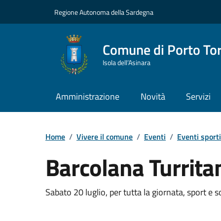
Vai ai contenuti
Vai al Footer
Regione Autonoma della Sardegna
Comune di Porto To
Isola dell’Asinara
Amministrazione
Novità
Servizi
Home
/
Vivere il comune
/
Eventi
/
Eventi sporti
Barcolana Turrita
Dettaglio dell'event
Sabato 20 luglio, per tutta la giornata, sport e s