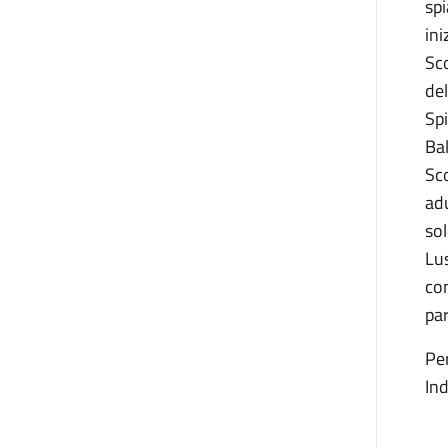
spi
ini
Sco
del
Spi
Bal
Sco
adu
sol
Lus
com
par
Per
In