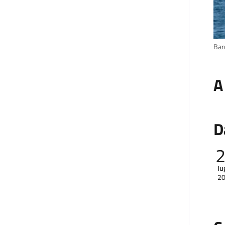
Bar
A
D
lu
2