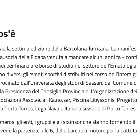
os'è
via la settima edizione della Barcolana Turritana. La manife
a, socia della Fidapa venuta a mancare alcuni anni fa - conti
di per finanziare borse di studio nel settore dell’Ematologi
o diversi gli eventi sportivi distribuiti nel corso dell’intera 
rocinato dall'Università degli studi di Sassari, dal Comune d
la Presidenza del Consiglio Provinciale. L’organizzazione de
ociazioni Asso.ve.la., Ka.no.sar, Piscina Libyssonis, Progett
b Porto Torres, Lega Navale Italiana sezione di Porto Torres
erosi gli enti, i gruppi e gli sponsor che stanno fornendo il
vede la partenza, alle 6, delle barche a motore per la battuta