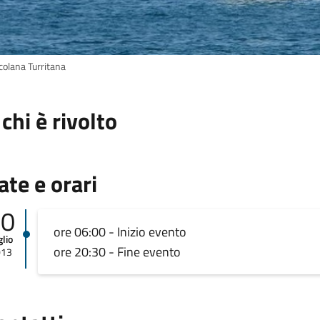
colana Turritana
 chi è rivolto
ate e orari
20
ore 06:00 - Inizio evento
glio
ore 20:30 - Fine evento
013