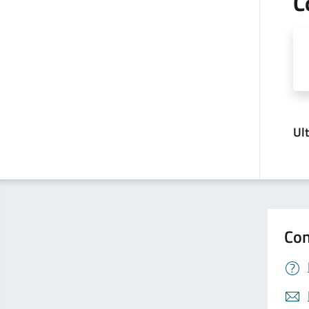
C
Ul
Con