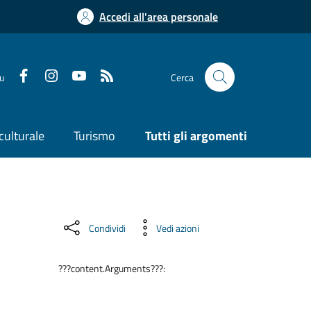
Accedi all'area personale
su
Cerca
culturale
Turismo
Tutti gli argomenti
Condividi
Vedi azioni
???content.Arguments???: