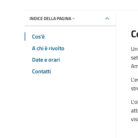
INDICE DELLA PAGINA
C
Cos'è
A chi è rivolto
Una
set
Date e orari
Ami
Contatti
L'
str
L'o
att
vis