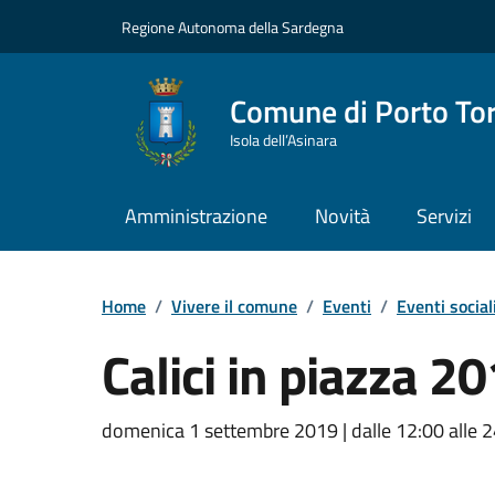
Vai ai contenuti
Vai al Footer
Regione Autonoma della Sardegna
Comune di Porto To
Isola dell’Asinara
Amministrazione
Novità
Servizi
Home
/
Vivere il comune
/
Eventi
/
Eventi social
Calici in piazza 2
Dettaglio dell'event
domenica 1 settembre 2019 | dalle 12:00 alle 24