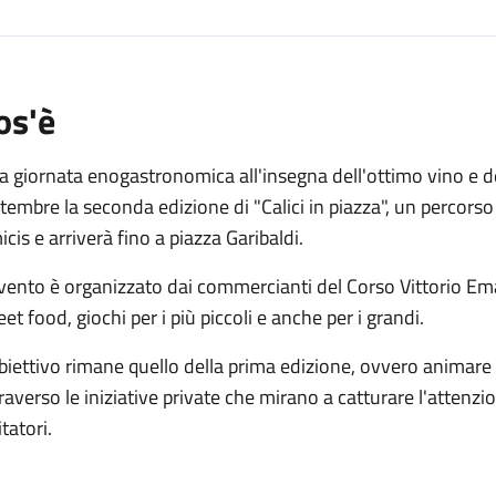
os'è
 giornata enogastronomica all'insegna dell'ottimo vino e d
tembre la seconda edizione di "Calici in piazza", un percorso
cis e arriverà fino a piazza Garibaldi.
evento è organizzato dai commercianti del Corso Vittorio 
eet food, giochi per i più piccoli e anche per i grandi.
biettivo rimane quello della prima edizione, ovvero animare 
raverso le iniziative private che mirano a catturare l'attenzi
itatori.