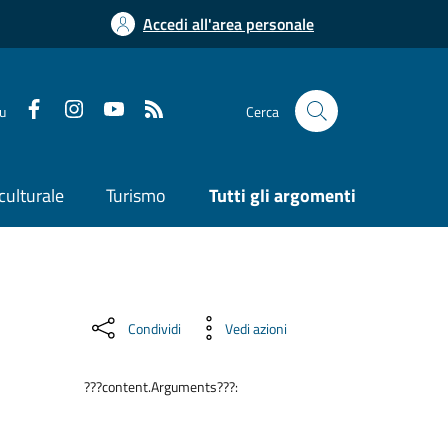
Accedi all'area personale
su
Cerca
culturale
Turismo
Tutti gli argomenti
Condividi
Vedi azioni
???content.Arguments???: