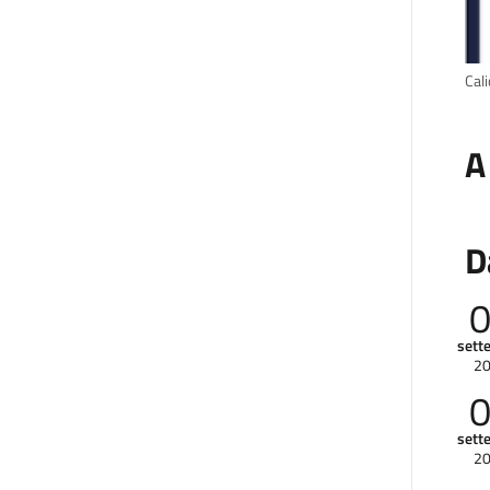
Cali
A
D
sett
2
sett
2