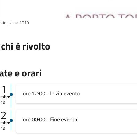
ci in piazza 2019
 chi è rivolto
ate e orari
01
ore 12:00 - Inizio evento
embre
019
02
ore 00:00 - Fine evento
embre
019