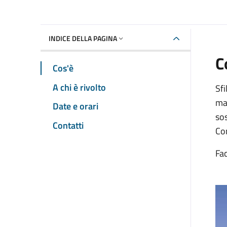
INDICE DELLA PAGINA
C
Cos'è
A chi è rivolto
Sfi
man
Date e orari
so
Contatti
Con
Fa