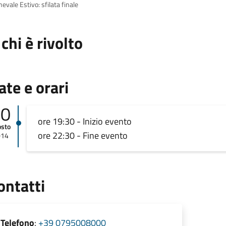
evale Estivo: sfilata finale
 chi è rivolto
ate e orari
10
ore 19:30 - Inizio evento
osto
ore 22:30 - Fine evento
014
ontatti
Telefono
:
+39 0795008000