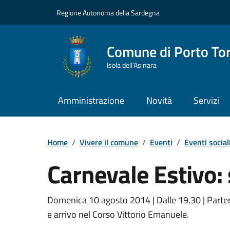
Vai ai contenuti
Vai al Footer
Regione Autonoma della Sardegna
Comune di Porto To
Isola dell’Asinara
Amministrazione
Novità
Servizi
Home
/
Vivere il comune
/
Eventi
/
Eventi social
Carnevale Estivo: s
Dettaglio dell'event
Domenica 10 agosto 2014 | Dalle 19.30 | Part
e arrivo nel Corso Vittorio Emanuele.