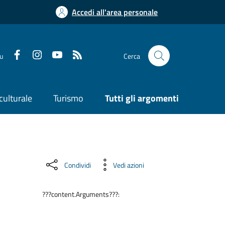
Accedi all'area personale
su
Cerca
culturale
Turismo
Tutti gli argomenti
Condividi
Vedi azioni
???content.Arguments???: