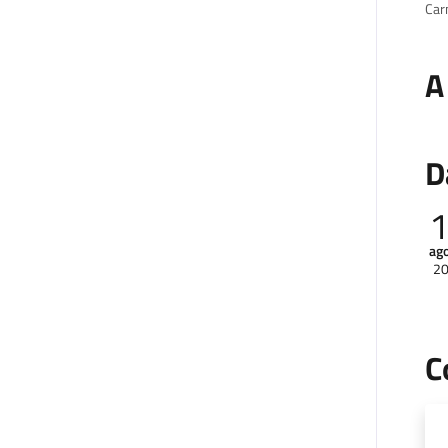
Carn
A
D
ag
2
C