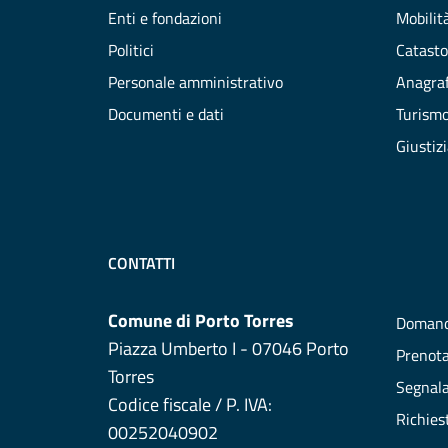
Enti e fondazioni
Mobilità
Politici
Catasto
Personale amministrativo
Anagraf
Documenti e dati
Turism
Giustiz
CONTATTI
Comune di Porto Torres
Domand
Piazza Umberto I - 07046 Porto
Prenot
Torres
Segnala
Codice fiscale / P. IVA:
Richies
00252040902