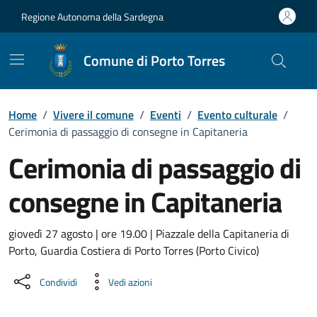
Vai ai contenuti
Vai al Footer
Regione Autonoma della Sardegna
Comune di Porto Torres
Home
/
Vivere il comune
/
Eventi
/
Evento culturale
/
Cerimonia di passaggio di consegne in Capitaneria
Cerimonia di passaggio di
consegne in Capitaneria
Dettaglio dell'evento
giovedì 27 agosto | ore 19.00 | Piazzale della Capitaneria di
Porto, Guardia Costiera di Porto Torres (Porto Civico)
Condividi
Vedi azioni