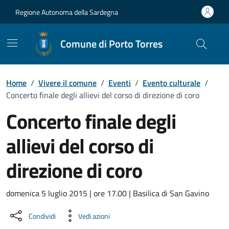
Vai ai contenuti
Vai al Footer
Regione Autonoma della Sardegna
Comune di Porto Torres
Home
/
Vivere il comune
/
Eventi
/
Evento culturale
/
Concerto finale degli allievi del corso di direzione di coro
Concerto finale degli
allievi del corso di
direzione di coro
Dettaglio dell'evento
domenica 5 luglio 2015 | ore 17.00 | Basilica di San Gavino
Condividi
Vedi azioni