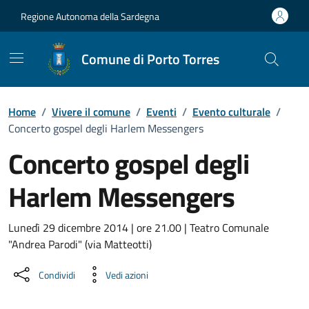
Vai ai contenuti
Vai al Footer
Regione Autonoma della Sardegna
Comune di Porto Torres
Home
/
Vivere il comune
/
Eventi
/
Evento culturale
/
Concerto gospel degli Harlem Messengers
Concerto gospel degli
Harlem Messengers
Dettaglio dell'evento
Lunedì 29 dicembre 2014 | ore 21.00 | Teatro Comunale
"Andrea Parodi" (via Matteotti)
Condividi
Vedi azioni