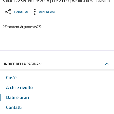
Dettaglio dell'evento
sabato 22 settembre 2018 | ore 21:00 | Basilica di San Gavino
Condividi
Vedi azioni
???content.Arguments???:
INDICE DELLA PAGINA
Cos'è
A chi è rivolto
Date e orari
Contatti