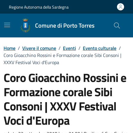
Vai ai contenuti
Vai al Footer
Regione Autonoma della Sardegna
Comune di Porto Torres
Home
/
Vivere il comune
/
Eventi
/
Evento culturale
/
Coro Gioacchino Rossini e Formazione corale Sibi Consoni |
XXXV Festival Voci d'Europa
Coro Gioacchino Rossini e
Formazione corale Sibi
Consoni | XXXV Festival
Voci d'Europa