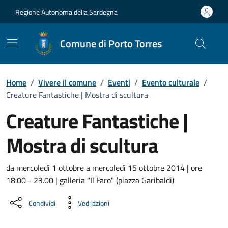
Vai ai contenuti
Vai al Footer
Regione Autonoma della Sardegna
Comune di Porto Torres
Home
/
Vivere il comune
/
Eventi
/
Evento culturale
/
Creature Fantastiche | Mostra di scultura
Creature Fantastiche |
Mostra di scultura
Dettaglio dell'evento
da mercoledì 1 ottobre a mercoledì 15 ottobre 2014 | ore
18.00 - 23.00 | galleria "Il Faro" (piazza Garibaldi)
Condividi
Vedi azioni