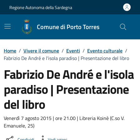
Vai ai contenuti
Vai al Footer
Regione Autonoma della Sardegna
Comune di Porto Torres
Home
/
Vivere il comune
/
Eventi
/
Evento culturale
/
Fabrizio De André e l'isola paradiso | Presentazione del libro
Fabrizio De André e l'isola
paradiso | Presentazione
del libro
Dettaglio dell'evento
Venerdì 7 agosto 2015 | ore 21.00 | Libreria Koinè (C.so V.
Emanuele, 25)
Condividi
Vedi azioni