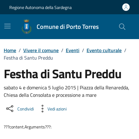
Vai ai contenuti
Vai al Footer
Regione Autonoma della Sardegna
Comune di Porto Torres
Home
/
Vivere il comune
/
Eventi
/
Evento culturale
/
Festha di Santu Preddu
Festha di Santu Preddu
Dettaglio dell'evento
sabato 4 e domenica 5 luglio 2015 | Piazza della Renaredda,
Chiesa della Consolata e processione a mare
Condividi
Vedi azioni
???content.Arguments???: