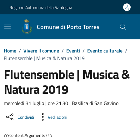
Vai ai contenuti
Vai al Footer
Regione Autonoma della Sardegna
Comune di Porto Torres
Home
/
Vivere il comune
/
Eventi
/
Evento culturale
/
Flutensemble | Musica & Natura 2019
Flutensemble | Musica &
Natura 2019
Dettaglio dell'evento
mercoledì 31 luglio | ore 21.30 | Basilica di San Gavino
Condividi
Vedi azioni
???content.Arguments???: