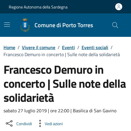
Vai ai contenuti
Vai al Footer
Regione Autonoma della Sardegna
Comune di Porto Torres
Home
/
Vivere il comune
/
Eventi
/
Eventi sociali
/
Francesco Demuro in concerto | Sulle note della solidarietà
Francesco Demuro in
concerto | Sulle note della
solidarietà
Dettaglio dell'evento
sabato 27 luglio 2019 | ore 22:00 | Basilica di San Gavino
Condividi
Vedi azioni