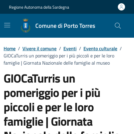
Vai ai contenuti
Vai al Footer
Regione Autonoma della Sardegna
Comune di Porto Torres
Home
/
Vivere il comune
/
Eventi
/
Evento culturale
/
GIOCaTurris un pomeriggio per i più piccoli e per le loro
famiglie | Giornata Nazionale delle famiglie al museo
GIOCaTurris un
pomeriggio per i più
piccoli e per le loro
famiglie | Giornata