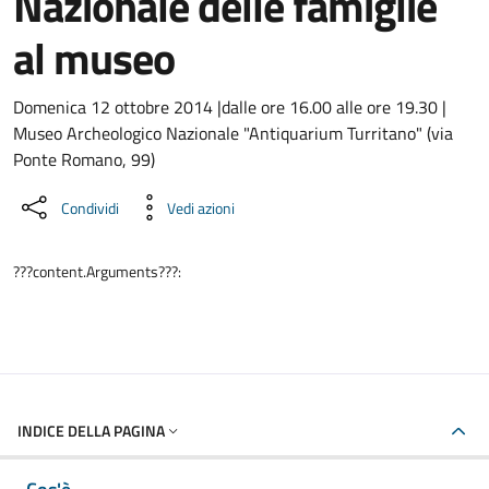
Nazionale delle famiglie
al museo
Dettaglio dell'evento
Domenica 12 ottobre 2014 |dalle ore 16.00 alle ore 19.30 |
Museo Archeologico Nazionale "Antiquarium Turritano" (via
Ponte Romano, 99)
Condividi
Vedi azioni
???content.Arguments???:
INDICE DELLA PAGINA