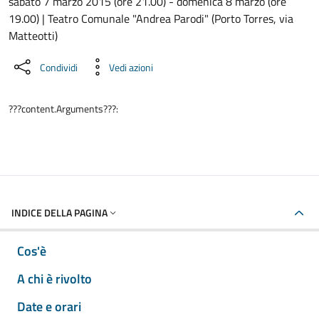
Dettaglio dell'evento
sabato 7 marzo 2015 (ore 21.00) - domenica 8 marzo (ore
19.00) | Teatro Comunale "Andrea Parodi" (Porto Torres, via
Matteotti)
Condividi
Vedi azioni
???content.Arguments???:
INDICE DELLA PAGINA
Cos'è
A chi è rivolto
Date e orari