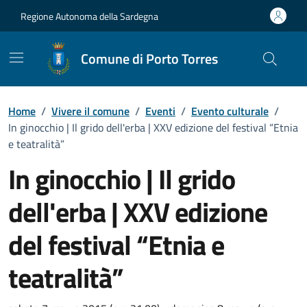
Vai ai contenuti
Vai al Footer
Regione Autonoma della Sardegna
Comune di Porto Torres
Home
/
Vivere il comune
/
Eventi
/
Evento culturale
/
In ginocchio | Il grido dell'erba | XXV edizione del festival “Etnia
e teatralità”
In ginocchio | Il grido
dell'erba | XXV edizione
del festival “Etnia e
teatralità”