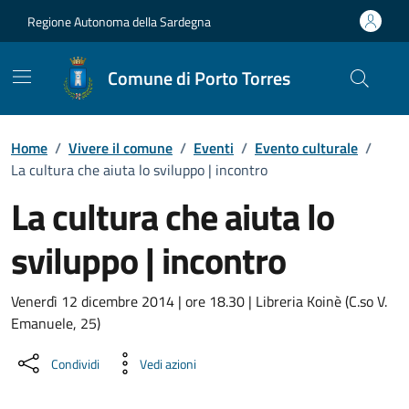
Vai ai contenuti
Vai al Footer
Regione Autonoma della Sardegna
Comune di Porto Torres
Home
/
Vivere il comune
/
Eventi
/
Evento culturale
/
La cultura che aiuta lo sviluppo | incontro
La cultura che aiuta lo
sviluppo | incontro
Dettaglio dell'evento
Venerdì 12 dicembre 2014 | ore 18.30 | Libreria Koinè (C.so V.
Emanuele, 25)
Condividi
Vedi azioni