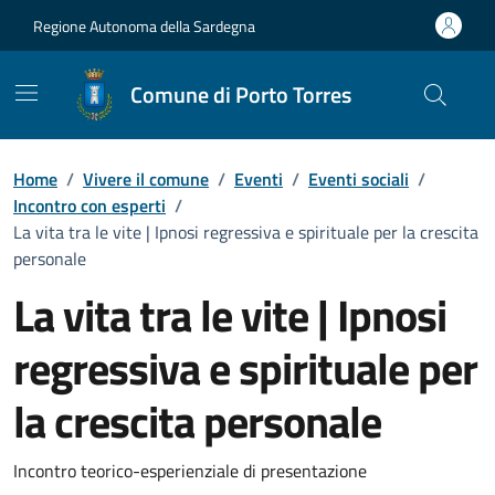
Vai ai contenuti
Vai al Footer
Regione Autonoma della Sardegna
Comune di Porto Torres
Home
/
Vivere il comune
/
Eventi
/
Eventi sociali
/
Incontro con esperti
/
La vita tra le vite | Ipnosi regressiva e spirituale per la crescita
personale
La vita tra le vite | Ipnosi
regressiva e spirituale per
la crescita personale
Dettaglio dell'evento
Incontro teorico-esperienziale di presentazione