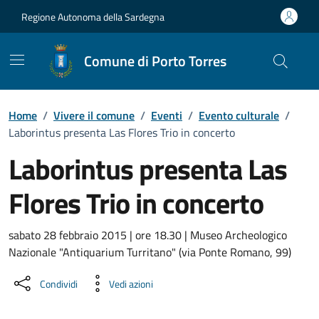
Vai ai contenuti
Vai al Footer
Regione Autonoma della Sardegna
Comune di Porto Torres
Home
/
Vivere il comune
/
Eventi
/
Evento culturale
/
Laborintus presenta Las Flores Trio in concerto
Laborintus presenta Las
Flores Trio in concerto
Dettaglio dell'evento
sabato 28 febbraio 2015 | ore 18.30 | Museo Archeologico
Nazionale "Antiquarium Turritano" (via Ponte Romano, 99)
Condividi
Vedi azioni