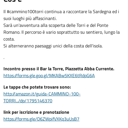
Il #cammino100torri continua a raccontare la Sardegna ed i
suoi luoghi più affascinanti.
Sarà un'avventura alla scoperta delle Torri e del Ponte
Romano. Il percorso è vario soprattutto su sentiero, lungo la
costa.
Si alterneranno paesaggi unici della costa dell'isola.
.
Incontro presso il Bar la Torre, Piazzetta Abba Currente.
https://forms.gle.goo.gl/MKABw5KXE6tRdpG6A
Le tappe che potete trovare sono:
http://amazon.it/guida-CAMMINO-100-
TORRI.../dp/1795146370
link per iscrizione e prenotazione
https://forms.gle/D6ZWpifVXKq3uUsB7