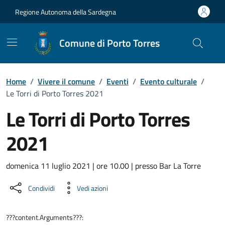
Vai ai contenuti
Vai al Footer
Regione Autonoma della Sardegna
Comune di Porto Torres
Home
/
Vivere il comune
/
Eventi
/
Evento culturale
/
Le Torri di Porto Torres 2021
Le Torri di Porto Torres
2021
Dettaglio dell'evento
domenica 11 luglio 2021 | ore 10.00 | presso Bar La Torre
Condividi
Vedi azioni
???content.Arguments???: