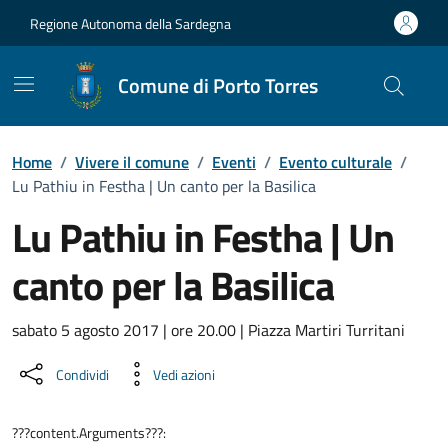
Vai ai contenuti
Vai al Footer
Regione Autonoma della Sardegna
Comune di Porto Torres
Home
/
Vivere il comune
/
Eventi
/
Evento culturale
/
Lu Pathiu in Festha | Un canto per la Basilica
Lu Pathiu in Festha | Un
canto per la Basilica
Dettaglio dell'evento
sabato 5 agosto 2017 | ore 20.00 | Piazza Martiri Turritani
Condividi
Vedi azioni
???content.Arguments???: