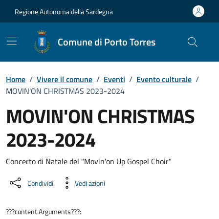
Vai ai contenuti
Vai al Footer
Regione Autonoma della Sardegna
Comune di Porto Torres
Home
/
Vivere il comune
/
Eventi
/
Evento culturale
/
MOVIN'ON CHRISTMAS 2023-2024
MOVIN'ON CHRISTMAS
2023-2024
Dettaglio dell'evento
Concerto di Natale del "Movin'on Up Gospel Choir"
Condividi
Vedi azioni
???content.Arguments???: