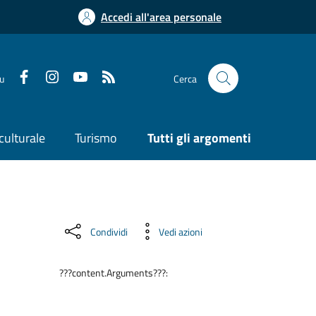
Accedi all'area personale
su
Cerca
culturale
Turismo
Tutti gli argomenti
Condividi
Vedi azioni
???content.Arguments???: