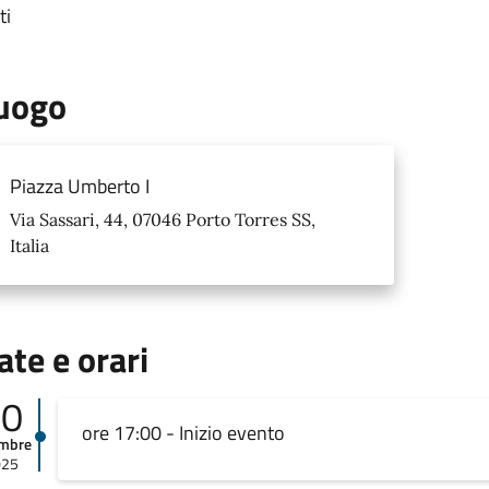
ti
uogo
Piazza Umberto I
Via Sassari, 44, 07046 Porto Torres SS,
Italia
ate e orari
10
ore 17:00 - Inizio evento
embre
025