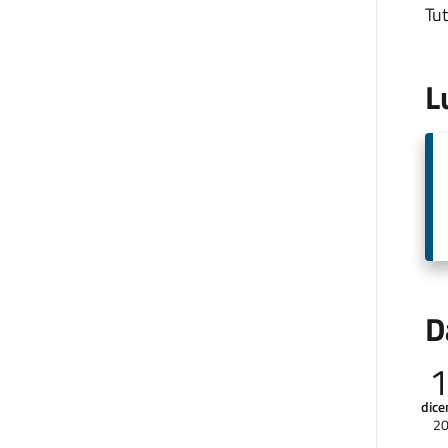
Tut
L
D
dic
2