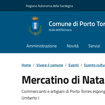
Vai ai contenuti
Vai al Footer
Regione Autonoma della Sardegna
Comune di Porto To
Isola dell’Asinara
Amministrazione
Novità
Servizi
Home
/
Vivere il comune
/
Eventi
/
Evento cultu
Mercatino di Nata
Dettaglio dell'event
Commercianti e artigiani di Porto Torres espongo
Umberto I