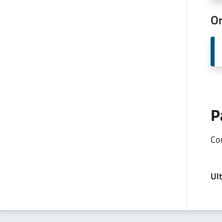
Or
P
Co
Ul