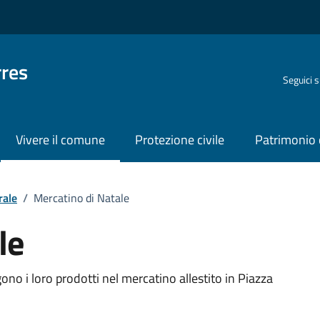
rres
Seguici 
Vivere il comune
Protezione civile
Patrimonio 
rale
/
Mercatino di Natale
le
o
no i loro prodotti nel mercatino allestito in Piazza