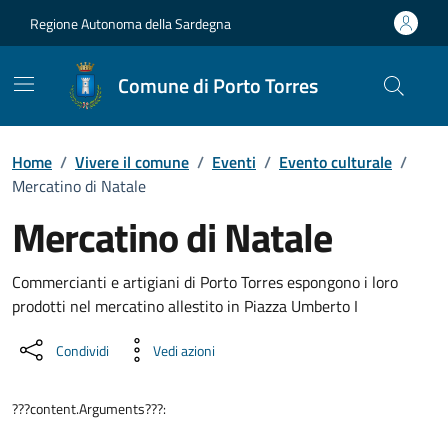
Vai ai contenuti
Vai al Footer
Regione Autonoma della Sardegna
Comune di Porto Torres
Home
/
Vivere il comune
/
Eventi
/
Evento culturale
/
Mercatino di Natale
Mercatino di Natale
Dettaglio dell'evento
Commercianti e artigiani di Porto Torres espongono i loro
prodotti nel mercatino allestito in Piazza Umberto I
Condividi
Vedi azioni
???content.Arguments???: