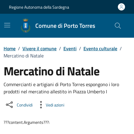
Vai ai contenuti
Vai al Footer
Regione Autonoma della Sardegna
Comune di Porto Torres
Home
/
Vivere il comune
/
Eventi
/
Evento culturale
/
Mercatino di Natale
Mercatino di Natale
Dettaglio dell'evento
Commercianti e artigiani di Porto Torres espongono i loro
prodotti nel mercatino allestito in Piazza Umberto I
Condividi
Vedi azioni
???content.Arguments???: