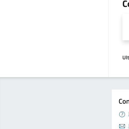
C
Ul
Con