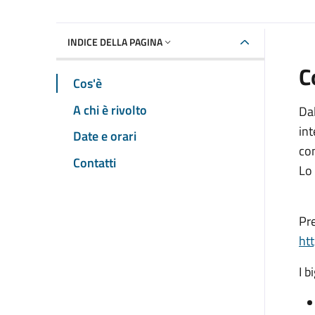
INDICE DELLA PAGINA
C
Cos'è
A chi è rivolto
Dal
int
Date e orari
con
Contatti
Lo 
Pre
ht
I b