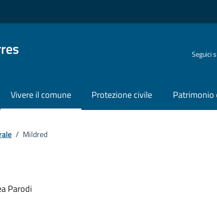
rres
Seguici 
Vivere il comune
Protezione civile
Patrimonio 
rale
/
Mildred
o
ea Parodi