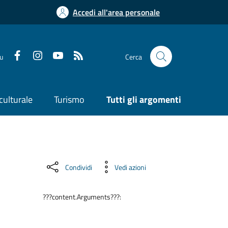
Accedi all'area personale
su
Cerca
culturale
Turismo
Tutti gli argomenti
Condividi
Vedi azioni
???content.Arguments???: