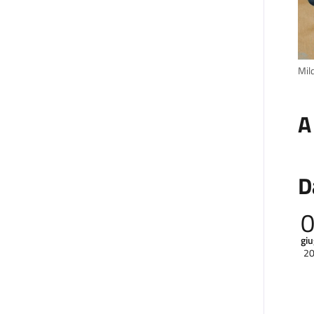
Mil
A
D
gi
2