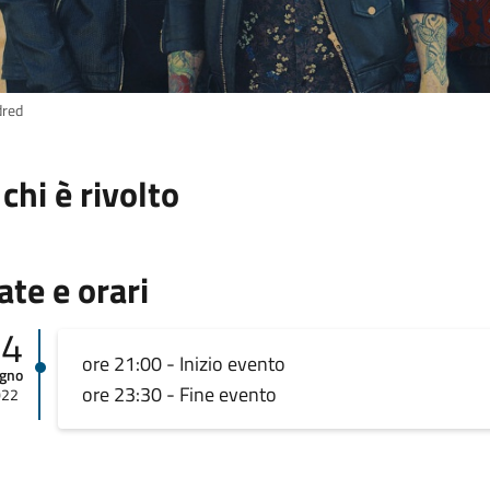
dred
 chi è rivolto
ate e orari
04
ore 21:00 - Inizio evento
ugno
ore 23:30 - Fine evento
022