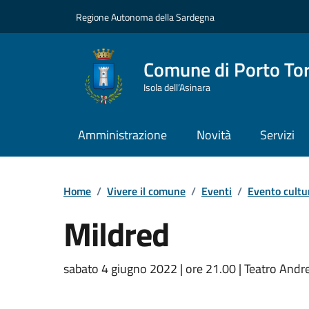
Vai ai contenuti
Vai al Footer
Regione Autonoma della Sardegna
Comune di Porto To
Isola dell’Asinara
Amministrazione
Novità
Servizi
Home
/
Vivere il comune
/
Eventi
/
Evento cultu
Mildred
Dettaglio dell'event
sabato 4 giugno 2022 | ore 21.00 | Teatro Andr